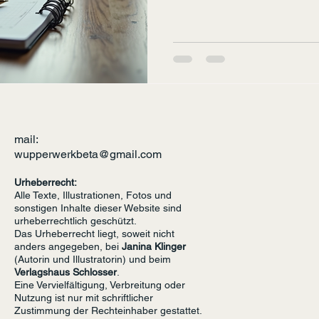
making steady progress and 
Clear Goals Without clear goal
Begin by defining what you 
your main goal into smaller,
approach helps you track pr
mail:
wupperwerkbeta@gmail.com
Urheberrecht:
Alle Texte, Illustrationen, Fotos und
sonstigen Inhalte dieser Website sind
urheberrechtlich geschützt.
Das Urheberrecht liegt, soweit nicht
anders angegeben, bei
Janina Klinger
(Autorin und Illustratorin) und beim
Verlagshaus Schlosser
.
Eine Vervielfältigung, Verbreitung oder
Nutzung ist nur mit schriftlicher
Zustimmung der Rechteinhaber gestattet.