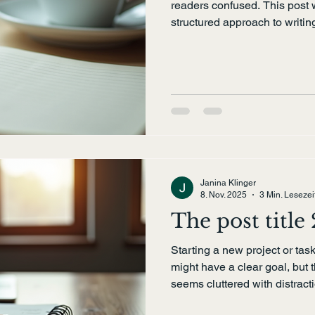
readers confused. This post w
structured approach to writin
attention and delivers value
or looking to improve your writ
practical tips and examples to
readers want to read. Under
Knowing who you are writing 
post. When you understand 
Janina Klinger
8. Nov. 2025
3 Min. Lesezei
The post title 
Starting a new project or ta
might have a clear goal, but t
seems cluttered with distract
Finding ways to stay focused