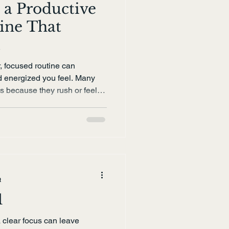
 a Productive
ine That
u
r, focused routine can
d energized you feel. Many
s because they rush or feel
even begins. A well-
ps you take control, reduce
e for everything that follows.
ugh building a morning routine
ll learn practical steps,
mornings
t
1
a clear focus can leave