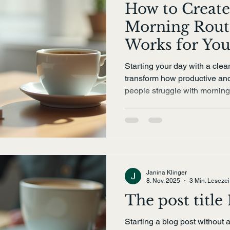
How to Create
Morning Rout
Works for Yo
Starting your day with a clea
transform how productive an
people struggle with morning
overwhelmed before the day 
designed morning routine hel
stress, and set a positive ton
This post will guide you thro
tailored to your lifestyle. You’
examples, and tips to make 
Janina Klinger
8. Nov. 2025
3 Min. Lesezei
The post title 
Starting a blog post without 