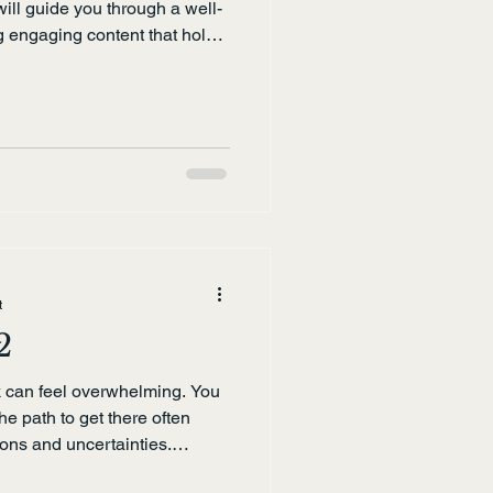
ill guide you through a well-
g engaging content that holds
. Whether you are a beginner
ing skills, this guide offers
 help you craft posts that
standing Your Audience
for shapes every part of your
y
t
2
sk can feel overwhelming. You
he path to get there often
ions and uncertainties.
 and organized is key to