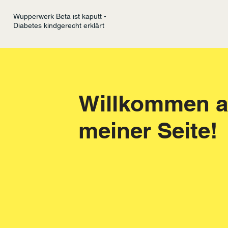
Wupperwerk Beta ist kaputt -
Diabetes kindgerecht erklärt
Willkommen a
meiner Seite!