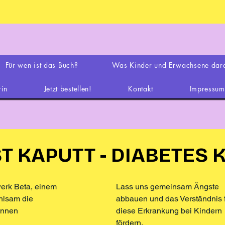
Für wen ist das Buch?
Was Kinder und Erwachsene dara
rin
Jetzt bestellen!
Kontakt
Impressum
T KAPUTT - DIABETES 
T KAPUTT - DIABETES 
werk Beta, einem
Lass uns gemeinsam Ängste
ühlsam die
abbauen und das Verständnis 
innen
diese Erkrankung bei Kindern
fördern.